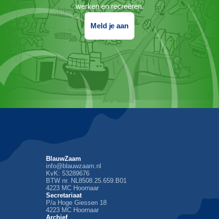
werken en recreëren.
Meld je aan
BlauwZaam
info@blauwzaam.nl
KvK: 53289676
BTW nr. NL8508.25.659.B01
4223 MC Hoornaar
Secretariaat
P/a Hoge Giessen 18
4223 MC Hoornaar
Archief