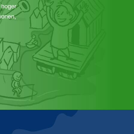
 hoger
wonen,