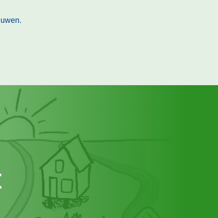
eeuwen.
t