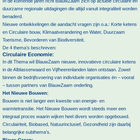
In de komende jaren richt BlauwZaam zich op actuele circulaire en
duurzame regionale uitdagingen die altijd vanuit integraliteit worden
benaderd.
Nieuwe ontwikkelingen die aandacht vragen zijn o.a.: Korte ketens
en Circulaire bouw, Klimaatverandering en Water, Duurzaam
Toerisme, Bevorderen van Biodiversiteit.
De 4 thema’s beschreven:
Circulaire Economie:
In dit Thema wil BlauwZaam nieuwe, innovatieve circulaire ketens
in de Alblasserwaard en Vijfheerenlanden laten ontstaan. Zowel
binnen de bedrijfsvoering van individuele organisaties én – vooral
– tussen partners van BlauwZaam onderling.
Het Nieuwe Bouwen:
Bouwen is niet langer een kwestie van energie- en
warmtetransitie. Het Nieuwe Bouwen wordt steeds meer een
integraal proces waarin wijken heel divers worden opgebouwd.
Circulairiteit, Biobased, Natuurinclusief, Gezondheid zijn daarbij
belangrijke subthema’s.
Blauw-Groen: